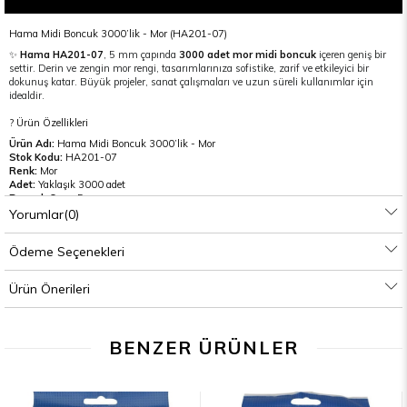
Hama Midi Boncuk 3000’lik - Mor (HA201-07)
✨
Hama HA201-07
, 5 mm çapında
3000 adet mor midi boncuk
içeren geniş bir
settir. Derin ve zengin mor rengi, tasarımlarınıza sofistike, zarif ve etkileyici bir
dokunuş katar. Büyük projeler, sanat çalışmaları ve uzun süreli kullanımlar için
idealdir.
? Ürün Özellikleri
Ürün Adı:
Hama Midi Boncuk 3000’lik - Mor
Stok Kodu:
HA201-07
Renk:
Mor
Adet:
Yaklaşık 3000 adet
Boncuk Çapı:
5 mm
Boncuk Yüksekliği:
5 mm
Yorumlar
(0)
İç Delik Çapı:
Yaklaşık 2 mm
Kullanım Yaşı:
5 yaş ve üzeri
Ödeme Seçenekleri
Uyumlu Ürünler:
Hama Midi boncuk tablaları ve ütü kağıtları
Üretim Yeri:
Danimarka
Ürün Önerileri
? Kullanım Bilgisi
Boncuklar tablaya tek tek yerleştirilir.
Tasarım tamamlandığında üzerine ütü kağıdı yerleştirilir.
Orta sıcaklıkta, dairesel hareketlerle ütülenerek sabitlenir.
BENZER ÜRÜNLER
Yetişkin gözetiminde güvenle uygulanabilir.
? Avantajları
Mor rengi
ile tasarımlara zarafet, gizem ve estetik bir hava katar.