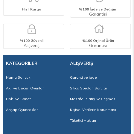
? Ekstra Bilgi
Hızlı Kargo
%100 İade ve Değişim
Garantisi
Kullanım Alanı: Hobi çalışmaları, el işi projeleri, okul etkinlikleri, DIY tasarımlar,
sanat projeleri
? Mükemmel hediye ve hobi seçeneği:
Hama boncuklarını doğum günü için hediye ettiğinizde, çocuk yalnızca eğlenmekle
kalmaz; aynı zamanda motor becerilerini, hayal gücünü ve dikkatini de geliştirir. –
hem eğlenceli hem de öğretici!
%100 Güvenli
%100 Orjinal Ürün
Alışveriş
Garantisi
KATEGORİLER
ALIŞVERİŞ
Hama Boncuk
Garanti ve iade
Akıl ve Beceri Oyunları
Sıkça Sorulan Sorular
Hobi ve Sanat
Mesafeli Satış Sözleşmesi
Ahşap Oyuncaklar
Kişisel Verilerin Korunması
Tüketici Hakları