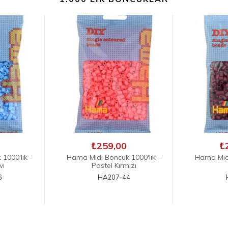
₺259,00
₺
1000'lik -
Hama Midi Boncuk 1000'lik -
Hama Midi
ızı
Bordo
K
4
HA207-30