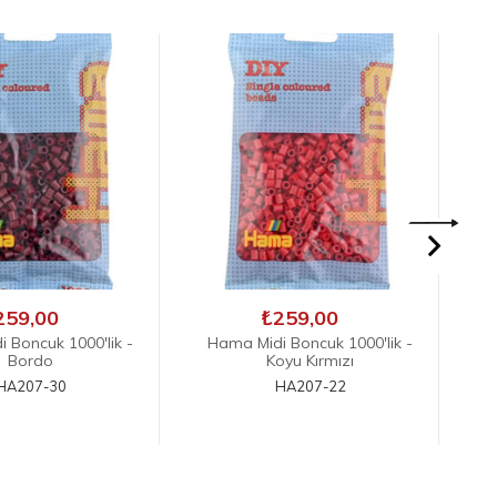
259,00
₺259,00
 Boncuk 1000'lik -
Hama Midi Boncuk 1000'lik -
H
oyu Kırmızı
Yeşil
HA207-22
HA207-10