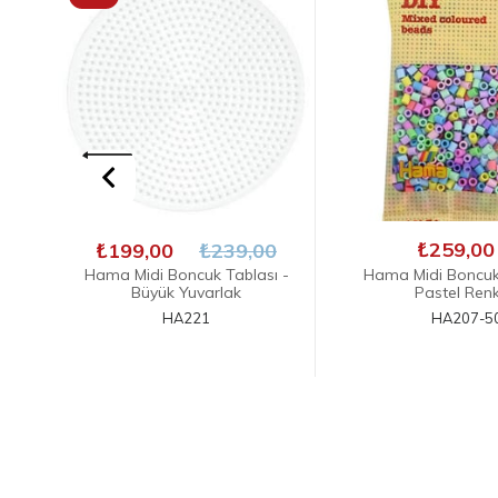
₺259,00
₺599,00
 -
Hama Midi Boncuk 1000'lik -
Hama Midi Boncuk 
Pastel Renkler
Siyah
HA207-50
HA201-1