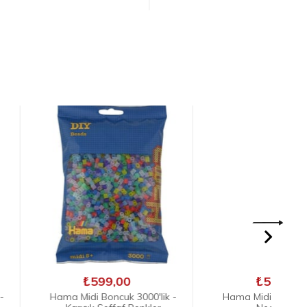
599,00
₺599,00
 Boncuk 3000'lik -
Hama Midi Boncuk 3000'lik -
3