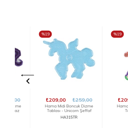
%19
%19
İNDIRIM
İNDIRIM
₺209,00
₺259,00
₺209,00
₺
Hama Midi Boncuk Dizme
Hama Midi Bonc
Tablası - Unicorn Şeffaf
Tablası - Pr
HA315TR
HA258