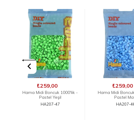
₺259,00
₺259,00
 -
Hama Midi Boncuk 1000'lik -
Hama Midi Boncuk 
Pastel Mavi
Pastel Kırm
HA207-46
HA207-4