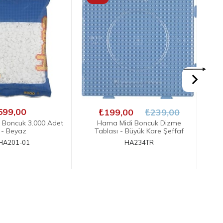
₺599,00
00
₺239,00
di Boncuk Dizme
Hama Midi Boncuk 3000'lik -
H
 Büyük Kare Şeffaf
Karışık 58 Renk
HA234TR
HA201-68