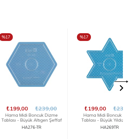
%17
%
İNDIRIM
İN
00
₺239,00
₺199,00
₺239,00
di Boncuk Dizme
Hama Midi Boncuk Dizme
H
Büyük Altıgen Şeffaf
Tablası - Büyük Yıldız Şeffaf
HA276-TR
HA269TR