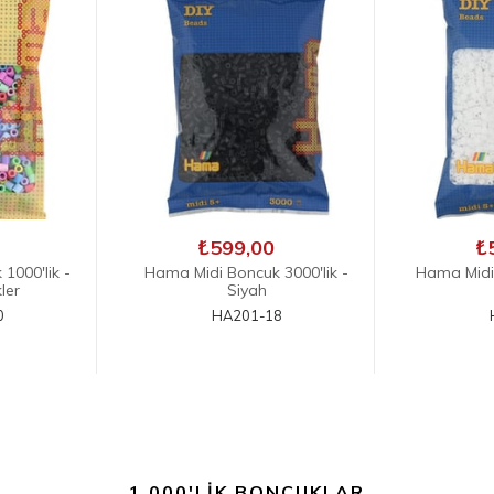
İNDIRIM
₺599,00
₺199,
3000'lik -
Hama Midi Boncuk 3.000 Adet
Hama Mi
- Beyaz
Tablası -
8
HA201-01
1.000'LIK BONCUKLAR