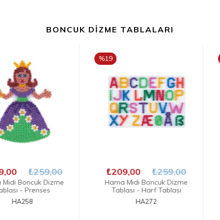
BONCUK DIZME TABLALARI
%19
%17
İNDIRIM
İNDIRIM
259,00
₺209,00
₺259,00
₺199,
uk Dizme
Hama Midi Boncuk Dizme
Hama Mi
enses
Tablası - Harf Tablası
Tablası - 
HA272