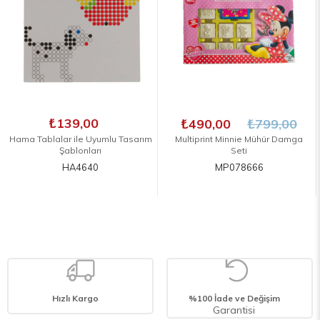
₺139,00
₺490,00
₺799,00
Hama Tablalar ile Uyumlu Tasarım
Multiprint Minnie Mühür Damga
Şablonları
Seti
HA4640
MP078666
Hızlı Kargo
%100 İade ve Değişim
Garantisi