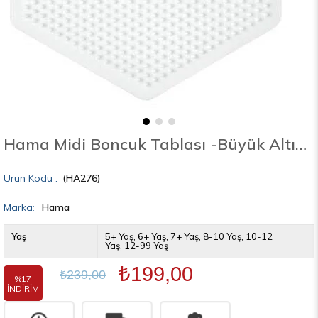
Hama Midi Boncuk Tablası -Büyük Altıgen
(HA276)
Marka
:
Hama
Yaş
5+ Yaş
6+ Yaş
7+ Yaş
8-10 Yaş
10-12
Yaş
12-99 Yaş
₺199,00
₺239,00
%
17
İNDIRIM