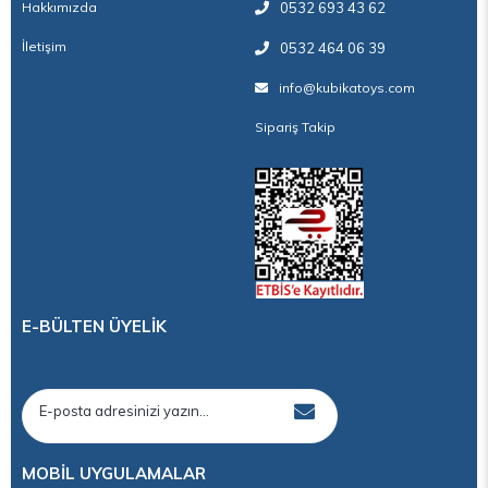
boncukların üzerinde sabit tutmayın. Tablalarda boncuk
Hakkımızda
0532 693 43 62
olmayan yere, direk çivilerin üzerine ütü basmayın.
İletişim
0532 464 06 39
info@kubikatoys.com
Sipariş Takip
E-BÜLTEN ÜYELİK
MOBİL UYGULAMALAR