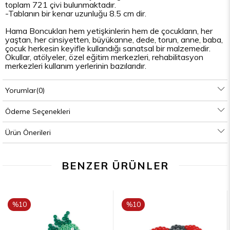
toplam 721 çivi bulunmaktadır.
-Tablanın bir kenar uzunluğu 8.5 cm dir.
Hama Boncukları hem yetişkinlerin hem de çocukların, her
yaştan, her cinsiyetten, büyükanne, dede, torun, anne, baba,
çocuk herkesin keyifle kullandığı sanatsal bir malzemedir.
Okullar, atölyeler, özel eğitim merkezleri, rehabilitasyon
merkezleri kullanım yerlerinin bazılarıdır.
Çocuklar için;
Yorumlar
(0)
- Bir desen oluştururken veya belirli bir tasarımı takip
ederken, çocuklar problem çözme becerilerini geliştirir.
Ödeme Seçenekleri
Desenleri anlamak ve boncukları doğru yerlere yerleştirmek,
analitik düşünme yeteneklerini güçlendirir.
Ürün Önerileri
- Küçük boncukları yerleştirmek ve düzenlemek, çocukların
el-göz koordinasyonunu ve ince motor becerilerini
geliştirmelerine yardımcı olur.
BENZER ÜRÜNLER
Hama boncuklarıyla yapılan projeler genellikle zaman ve
dikkat gerektirdiğinden çocuklar, boncukları dikkatlice
yerleştirirken sabırlı olmayı ve odaklanmayı öğrenirler.
%10
%10
- Kendi tasarımlarını tamamlayan çocuklar, başarı duygusunu
İNDIRIM
İNDIRIM
tadar ve bu da özgüvenlerini artırır. Kendi yaratımlarını