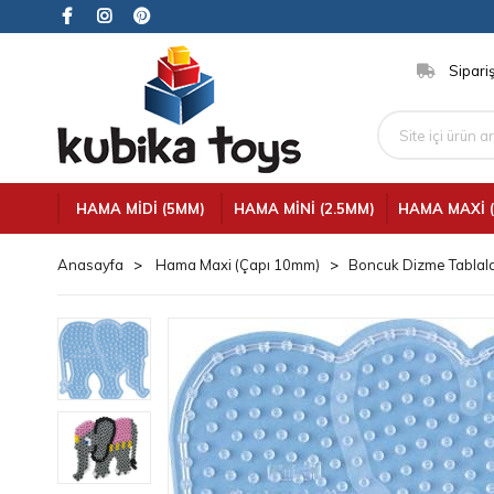
Sipariş
HAMA MIDI (5MM)
HAMA MINI (2.5MM)
HAMA MAXI 
Anasayfa
Hama Maxi (Çapı 10mm)
Boncuk Dizme Tablala