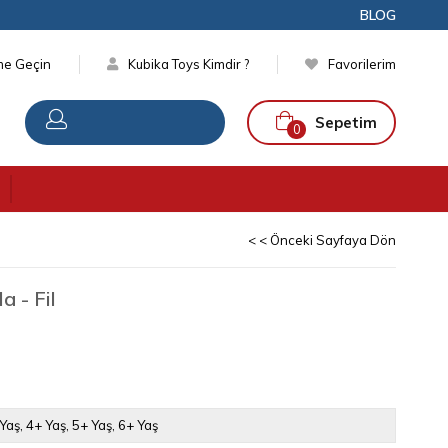
BLOG
ime Geçin
Kubika Toys Kimdir ?
Favorilerim
Sepetim
0
< < Önceki Sayfaya Dön
 - Fil
 Yaş
4+ Yaş
5+ Yaş
6+ Yaş