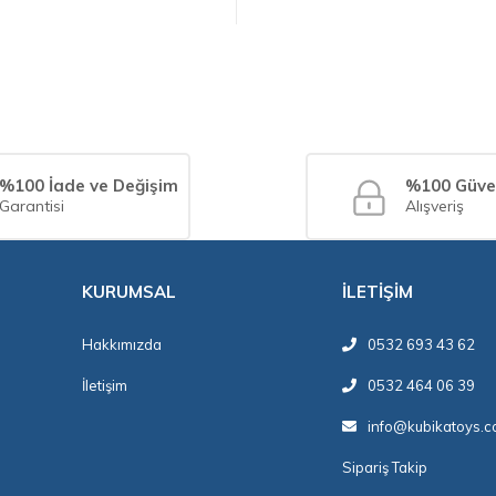
%100 İade ve Değişim
%100 Güve
Garantisi
Alışveriş
KURUMSAL
İLETİŞİM
Hakkımızda
0532 693 43 62
İletişim
0532 464 06 39
info@kubikatoys.
Sipariş Takip