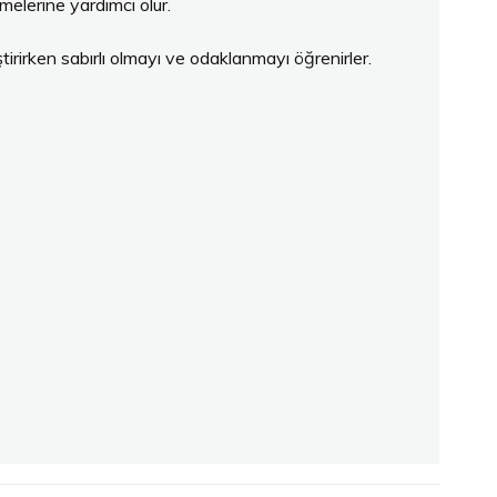
melerine yardımcı olur.
irirken sabırlı olmayı ve odaklanmayı öğrenirler.
 görmek ve sergilemek, kendilerine olan güvenlerini
i ve şekilleri özgürce kullanabilirler.
bilir. Birlikte çalışarak projeler oluşturmak, takım
ğlayan harika bir malzemedir. Gerek Türkiye’de