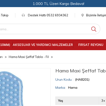
1.000 TL Üzeri Kargo Bedava!
 Takip
Destek Hattı 0532 6934362
Bizimle İletiş
(10MM)
AKSESUAR VE YARDIMCI MALZEMELER
FIRSAT REYONU
rı
Hama Maxi Şeffaf Tabla - Fil
Hama Maxi Şeffaf Tabla
(HA8201)
Marka
:
Hama
Yaş
3+