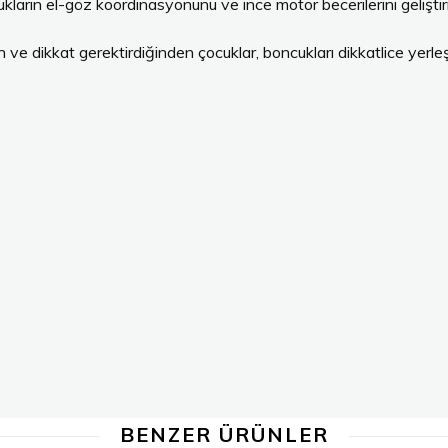
ların el-göz koordinasyonunu ve ince motor becerilerini geliştir
ve dikkat gerektirdiğinden çocuklar, boncukları dikkatlice yerleşt
ygusunu tadar ve bu da özgüvenlerini artırır. Kendi yaratımlarını
 ve hayal güçlerini kullanırlar. Kendi projelerini tasarlarken renkler
 sosyalleşme becerilerini ve işbirliği yapma yeteneklerini geliştire
rini gerçekleştirdiği ve yaratıcı projeler üretmelerine olanak sa
ı işler sergi ve sanat galerilerinde sergilenmektedir.
kemmel detaylar elde edilir.
BENZER ÜRÜNLER