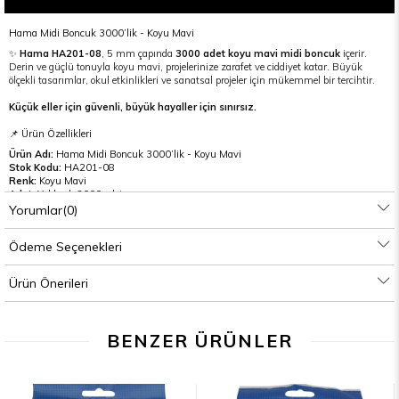
Hama Midi Boncuk 3000’lik - Koyu Mavi
✨
Hama HA201-08
, 5 mm çapında
3000 adet koyu mavi midi boncuk
içerir.
Derin ve güçlü tonuyla koyu mavi, projelerinize zarafet ve ciddiyet katar. Büyük
ölçekli tasarımlar, okul etkinlikleri ve sanatsal projeler için mükemmel bir tercihtir.
Küçük eller için güvenli, büyük hayaller için sınırsız.
📌 Ürün Özellikleri
Ürün Adı:
Hama Midi Boncuk 3000’lik - Koyu Mavi
Stok Kodu:
HA201-08
Renk:
Koyu Mavi
Adet:
Yaklaşık 3000 adet
Boncuk Çapı:
5 mm
Yorumlar
(0)
Boncuk Yüksekliği:
5 mm
İç Delik Çapı:
Yaklaşık 2 mm
Ödeme Seçenekleri
Kullanım Yaşı:
5 yaş ve üzeri
Uyumlu Ürünler:
Hama Midi boncuk dizme tablaları ve ütü kağıtları
Üretim Yeri:
Danimarka
Ürün Önerileri
🌟 Avantajları
Koyu mavi rengi
, projelere derinlik ve profesyonel bir görünüm katar.
3000’lik paket
, uzun soluklu kullanım ve büyük projeler için uygundur.
BENZER ÜRÜNLER
Danimarka üretimi
yüksek kalite, güvenli ve dayanıklı boncuklar.
🧩 Kullanım Bilgisi
Boncukları tablaya tek tek yerleştirin.