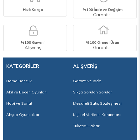
Dairesel hareketlerle ütüyü gezdirin; sabit tutmayın.
Hızlı Kargo
%100 İade ve Değişim
💡 Ekstra Bilgi
Garantisi
Kullanım Alanı: Hobi projeleri, okul etkinlikleri, DIY tasarımlar, sanat projeleri
🎁 Mükemmel hediye ve hobi seçeneği:
Hama boncuklarını doğum günü için hediye ettiğinizde, çocuk yalnızca eğlenmekle
kalmaz; aynı zamanda motor becerilerini, hayal gücünü ve dikkatini de geliştirir. –
hem eğlenceli hem de öğretici!
%100 Güvenli
%100 Orjinal Ürün
Alışveriş
Garantisi
KATEGORİLER
ALIŞVERİŞ
Hama Boncuk
Garanti ve iade
Akıl ve Beceri Oyunları
Sıkça Sorulan Sorular
Hobi ve Sanat
Mesafeli Satış Sözleşmesi
Ahşap Oyuncaklar
Kişisel Verilerin Korunması
Tüketici Hakları